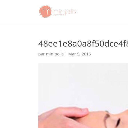
48ee1e8a0a8f50dce4f
par
minipolis
|
Mar 5, 2016