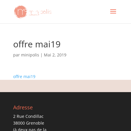
offre mai19
par
minipolis
|
Mai 2, 2019
offre mai19
Adresse
2 Rue Condillac
38000 Grenoble
(à deux pas de la