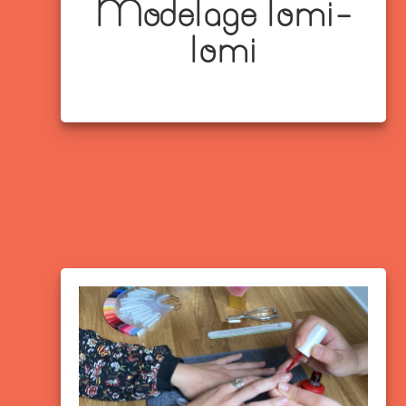
Modelage lomi-
lomi