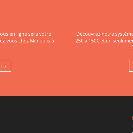
vous en ligne sera votre
Découvrez notre système 
dez-vous chez Minipolis à
25€ à 150€ et en seulement
ous